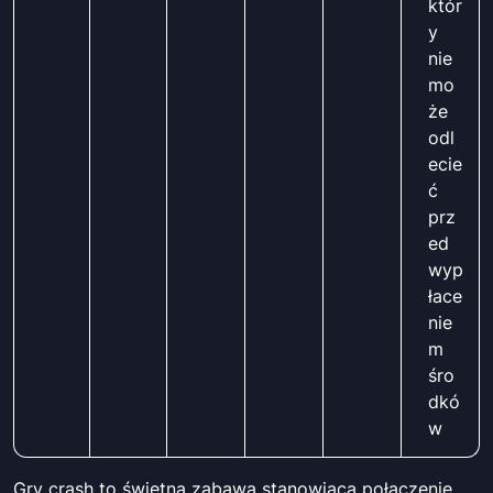
któr
y
nie
mo
że
odl
ecie
ć
prz
ed
wyp
łace
nie
m
śro
dkó
w
Gry crash to świetna zabawa stanowiąca połączenie