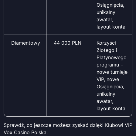
Osiągnięcia,
unikalny
awatar,
layout konta
Diamentowy
44 000 PLN
Korzyści
Złotego i
Platynowego
programu +
nowe turnieje
VIP, nowe
Osiągnięcia,
unikalny
awatar,
layout konta
Sprawdź, co jeszcze możesz zyskać dzięki Klubowi VIP
Vox Casino Polska: