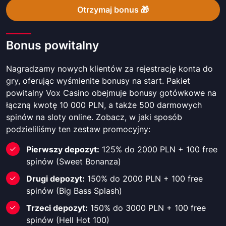
Otrzymaj bonus 🎁
Bonus powitalny
Nagradzamy nowych klientów za rejestrację konta do
gry, oferując wyśmienite bonusy na start. Pakiet
powitalny Vox Casino obejmuje bonusy gotówkowe na
łączną kwotę 10 000 PLN, a także 500 darmowych
spinów na sloty online. Zobacz, w jaki sposób
podzieliliśmy ten zestaw promocyjny:
Pierwszy depozyt:
125% do 2000 PLN + 100 free
spinów (Sweet Bonanza)
Drugi depozyt:
150% do 2000 PLN + 100 free
spinów (Big Bass Splash)
Trzeci depozyt:
150% do 3000 PLN + 100 free
spinów (Hell Hot 100)