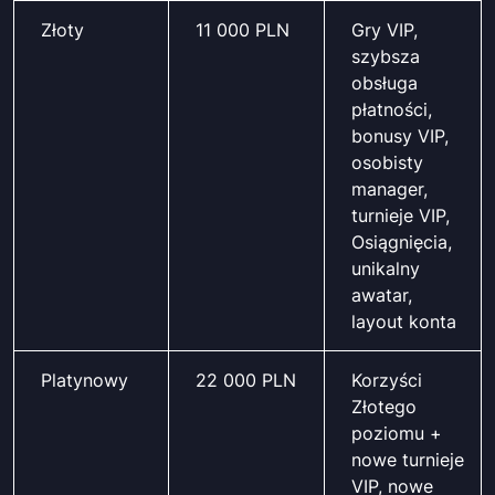
Złoty
11 000 PLN
Gry VIP,
szybsza
obsługa
płatności,
bonusy VIP,
osobisty
manager,
turnieje VIP,
Osiągnięcia,
unikalny
awatar,
layout konta
Platynowy
22 000 PLN
Korzyści
Złotego
poziomu +
nowe turnieje
VIP, nowe