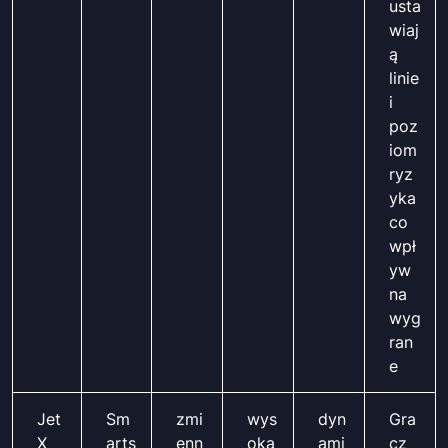
usta
wiaj
ą
linie
i
poz
iom
ryz
yka
co
wpł
yw
na
wyg
ran
e
Jet
Sm
zmi
wys
dyn
Gra
X
arts
enn
oka
ami
cz