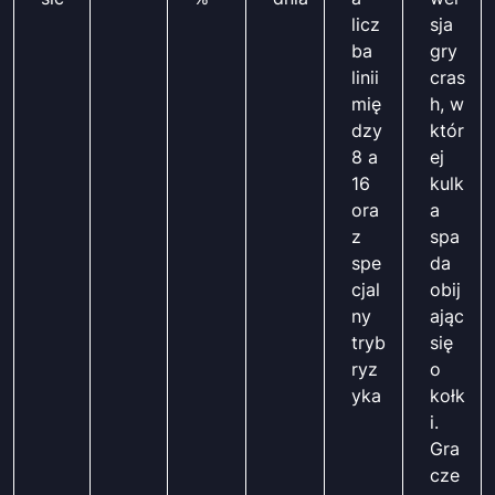
licz
sja
ba
gry
linii
cras
mię
h, w
dzy
któr
8 a
ej
16
kulk
ora
a
z
spa
spe
da
cjal
obij
ny
ając
tryb
się
ryz
o
yka
kołk
i.
Gra
cze