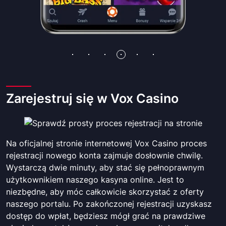
Zarejestruj się w Vox Casino
Na oficjalnej stronie internetowej Vox Casino proces
rejestracji nowego konta zajmuje dosłownie chwilę.
Wystarczą dwie minuty, aby stać się pełnoprawnym
użytkownikiem naszego kasyna online. Jest to
niezbędne, aby móc całkowicie skorzystać z oferty
naszego portalu. Po zakończonej rejestracji uzyskasz
dostęp do wpłat, będziesz mógł grać na prawdziwe