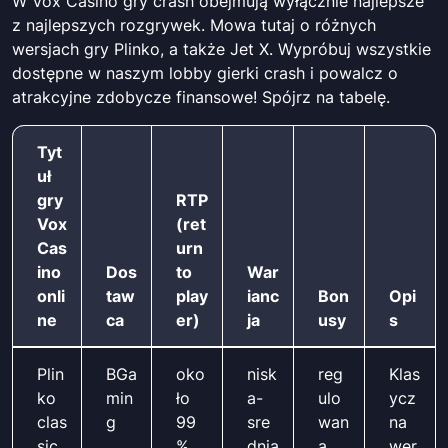
W Vox Casino gry crash obejmują wyłącznie najlepsze
z najlepszych rozgrywek. Mowa tutaj o różnych
wersjach gry Plinko, a także Jet X. Wypróbuj wszystkie
dostępne w naszym lobby gierki crash i powalcz o
atrakcyjne zdobycze finansowe! Spójrz na tabelę.
Tyt
uł
gry
RTP
Vox
(ret
Cas
urn
ino
Dos
to
War
onli
taw
play
ianc
Bon
Opi
ne
ca
er)
ja
usy
s
Plin
BGa
oko
nisk
reg
Klas
ko
min
ło
a-
ulo
ycz
clas
g
99
sre
wan
na
sic
%
dnia
a
wer