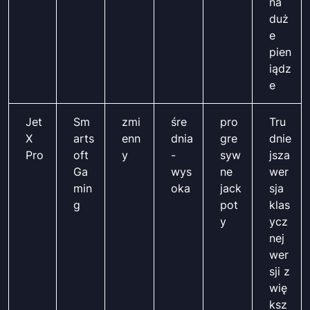
na
duż
e
pien
iądz
e
Jet
Sm
zmi
śre
pro
Tru
X
arts
enn
dnia
gre
dnie
Pro
oft
y
-
syw
jsza
Ga
wys
ne
wer
min
oka
jack
sja
g
pot
klas
y
ycz
nej
wer
sji z
wię
ksz