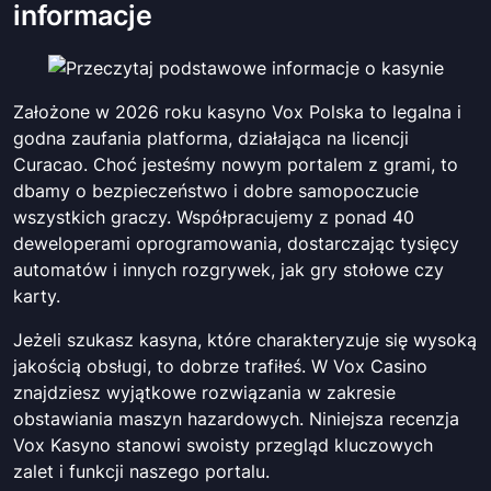
informacje
Założone w 2026 roku kasyno Vox Polska to legalna i
godna zaufania platforma, działająca na licencji
Curacao. Choć jesteśmy nowym portalem z grami, to
dbamy o bezpieczeństwo i dobre samopoczucie
wszystkich graczy. Współpracujemy z ponad 40
deweloperami oprogramowania, dostarczając tysięcy
automatów i innych rozgrywek, jak gry stołowe czy
karty.
Jeżeli szukasz kasyna, które charakteryzuje się wysoką
jakością obsługi, to dobrze trafiłeś. W Vox Casino
znajdziesz wyjątkowe rozwiązania w zakresie
obstawiania maszyn hazardowych. Niniejsza recenzja
Vox Kasyno stanowi swoisty przegląd kluczowych
zalet i funkcji naszego portalu.